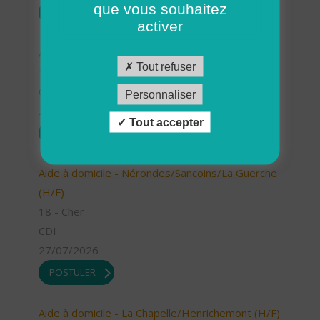
que vous souhaitez
POSTULER
activer
Aide à domicile - Sancerre (H/F)
Tout refuser
18 - Cher
CDI
Personnaliser
27/07/2026
Tout accepter
POSTULER
Aide à domicile - Nérondes/Sancoins/La Guerche
(H/F)
18 - Cher
CDI
27/07/2026
POSTULER
Aide à domicile - La Chapelle/Henrichemont (H/F)