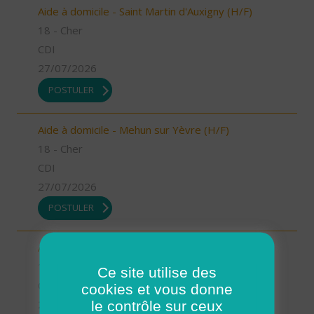
Aide à domicile - Saint Martin d'Auxigny (H/F)
18 - Cher
CDI
27/07/2026
POSTULER
Aide à domicile - Mehun sur Yèvre (H/F)
18 - Cher
CDI
27/07/2026
POSTULER
Aide à domicile - Bourges (H/F)
18 - Cher
Ce site utilise des
CDI
cookies et vous donne
le contrôle sur ceux
27/07/2026