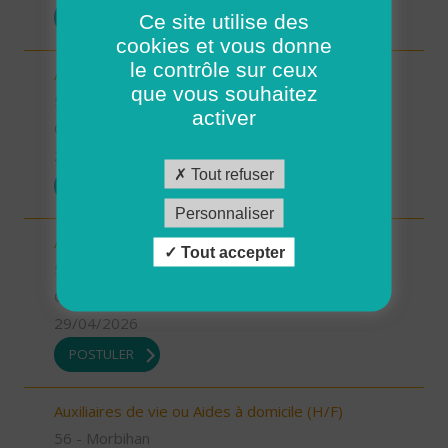
POSTULER
Ce site utilise des
cookies et vous donne
le contrôle sur ceux
Auxiliaires de vie ou Aides à domicile (H/F)
que vous souhaitez
56 - Morbihan
activer
CDI
29/04/2026
Tout refuser
POSTULER
Personnaliser
Aides à domicile emploi saisonnier (H/F)
Tout accepter
56 - Morbihan
CDD
29/04/2026
POSTULER
Auxiliaires de vie ou Aides à domicile (H/F)
56 - Morbihan