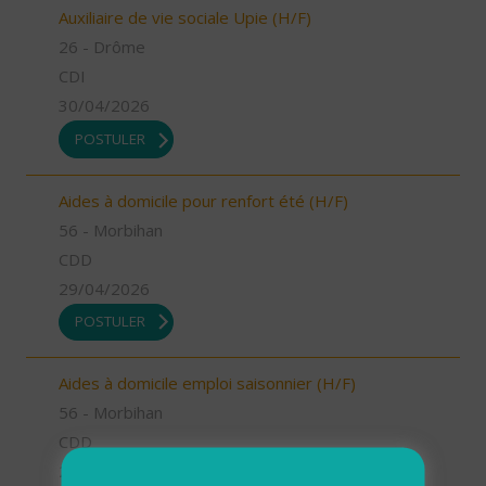
Auxiliaire de vie sociale Upie (H/F)
26 - Drôme
CDI
30/04/2026
POSTULER
Aides à domicile pour renfort été (H/F)
56 - Morbihan
CDD
29/04/2026
POSTULER
Aides à domicile emploi saisonnier (H/F)
56 - Morbihan
CDD
29/04/2026