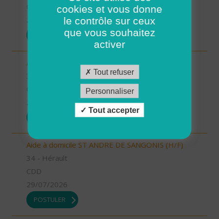
CDI
cookies et vous donne
le contrôle sur ceux
29/07/2026
que vous souhaitez
POSTULER
activer
Aide à domicile BEDARIEUX (H/F)
Tout refuser
34 - Hérault
CDI
Personnaliser
29/07/2026
Tout accepter
POSTULER
Aide à domicile ST ANDRE DE SANGONIS (H/F)
34 - Hérault
CDD
29/07/2026
POSTULER