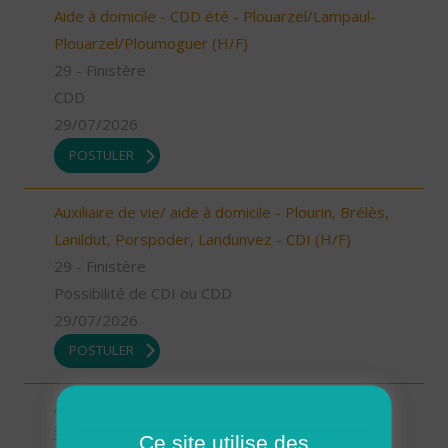
Aide à domicile - CDD été - Plouarzel/Lampaul-
Plouarzel/Ploumoguer (H/F)
29 - Finistère
CDD
29/07/2026
POSTULER
Auxiliaire de vie/ aide à domicile - Plourin, Brélès,
Lanildut, Porspoder, Landunvez - CDI (H/F)
29 - Finistère
Possibilité de CDI ou CDD
29/07/2026
POSTULER
Auxiliaire de vie BEDARIEUX (H/F)
34 - Hérault
Ce site utilise des