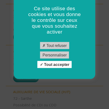
Ce site utilise des
AIDE A DOMICILE (H/F)
cookies et vous donne
34 - Hérault
le contrôle sur ceux
Possibilité de CDI ou CDD
que vous souhaitez
01/08/2026
activer
POSTULER
Tout refuser
AIDE A DOMICILE (H/F)
Personnaliser
2B - Haute-Corse
Possibilité de CDI ou CDD
Tout accepter
01/08/2026
POSTULER
AUXILIAIRE DE VIE SOCIALE (H/F)
72 - Sarthe
Possibilité de CDI ou CDD