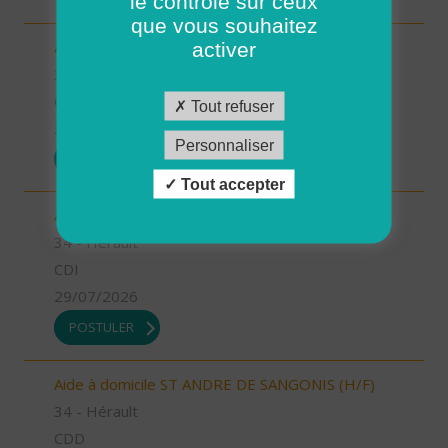
le contrôle sur ceux
que vous souhaitez
Aide à domicile LODEVE (H/F)
activer
34 - Hérault
CDD
Tout refuser
29/07/2026
Personnaliser
POSTULER
Tout accepter
Aide à domicile SOMAILS (H/F)
34 - Hérault
CDI
29/07/2026
POSTULER
Aide à domicile ST ANDRE DE SANGONIS (H/F)
34 - Hérault
CDD