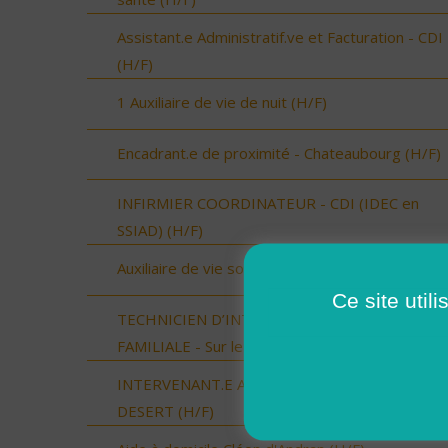
Assistant.e Administratif.ve et Facturation - CDI
(H/F)
1 Auxiliaire de vie de nuit (H/F)
Encadrant.e de proximité - Chateaubourg (H/F)
INFIRMIER COORDINATEUR - CDI (IDEC en
SSIAD) (H/F)
Auxiliaire de vie sociale Cléon d'Andran (H/F)
Ce site util
TECHNICIEN D’INTERVENTION SOCIALE ET
FAMILIALE - Sur le Sud du Loir et Cher (H/F)
INTERVENANT.E A DOMICILE - LOUVIGNE DU
DESERT (H/F)