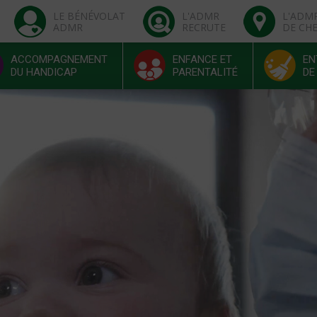
LE BÉNÉVOLAT
L'ADMR
L'ADM
ADMR
RECRUTE
DE CH
ACCOMPAGNEMENT
ENFANCE ET
EN
DU HANDICAP
PARENTALITÉ
DE