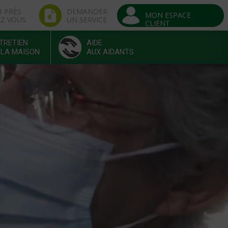
R PRÈS
DEMANDER
MON ESPACE
EZ VOUS
UN SERVICE
CLIENT
TRETIEN
AIDE
 LA MAISON
AUX AIDANTS