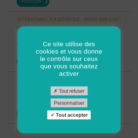
POSTULER
INTERVENANT.E A DOMICILE - BAINS SUR OUST
(H/F)
35 - Ille-et-Vilaine
Ce site utilise des
CDI
cookies et vous donne
10/10/2025
le contrôle sur ceux
POSTULER
que vous souhaitez
activer
Auxiliaire de vie sociale - Randens (73220) (H/F)
73 - Savoie
Tout refuser
CDI
Personnaliser
10/10/2025
POSTULER
Tout accepter
Responsable de secteur (H/F)