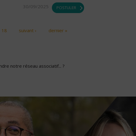
30/09/2025
POSTULER
18
suivant ›
dernier »
dre notre réseau associatif... ?