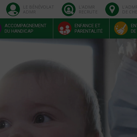
LE BÉNÉVOLAT
L'ADMR
L'ADM
ADMR
RECRUTE
DE CH
ACCOMPAGNEMENT
ENFANCE ET
EN
DU HANDICAP
PARENTALITÉ
DE