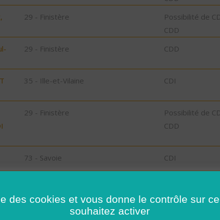
,
29 - Finistère
Possibilité de C
CDD
l-
29 - Finistère
CDD
ST
35 - Ille-et-Vilaine
CDI
29 - Finistère
Possibilité de C
I
CDD
73 - Savoie
CDI
78 - Yvelines
CDI
ise des cookies et vous donne le contrôle sur 
35 - Ille-et-Vilaine
Possibilité de C
souhaitez activer