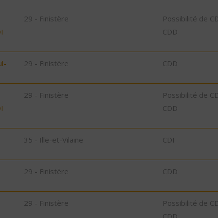
29 - Finistère
Possibilité de C
I
CDD
l-
29 - Finistère
CDD
29 - Finistère
Possibilité de C
I
CDD
35 - Ille-et-Vilaine
CDI
29 - Finistère
CDD
29 - Finistère
Possibilité de C
CDD