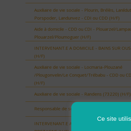
Auxiliaire de vie sociale - Plourin, Brélès, Lanildut
Porspoder, Landunvez - CDI ou CDD (H/F)
Aide à domicile - CDD ou CDI - Plouarzel/Lampau
Plouarzel/Ploumoguer (H/F)
INTERVENANT.E A DOMICILE - BAINS SUR OU
(H/F)
Auxiliaire de vie sociale - Locmaria-Plouzané
/Plougonvelin/Le Conquet/Trébabu - CDD ou CD
(H/F)
Auxiliaire de vie sociale - Randens (73220) (H/F)
Responsable de secteur (H/F)
Ce site util
INTERVENANT.E A DOMICILE - BAIN DE