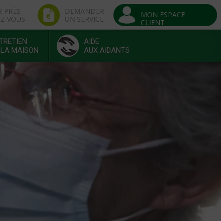
R PRÈS
DEMANDER
MON ESPACE
EZ VOUS
UN SERVICE
CLIENT
TRETIEN
AIDE
 LA MAISON
AUX AIDANTS