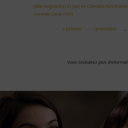
Aide/soignant(e) St Just en Chevalet/Noirétable
Germain-Laval (H/F)
« premier
‹ précédent
…
Pages
Vous souhaitez plus d'informati