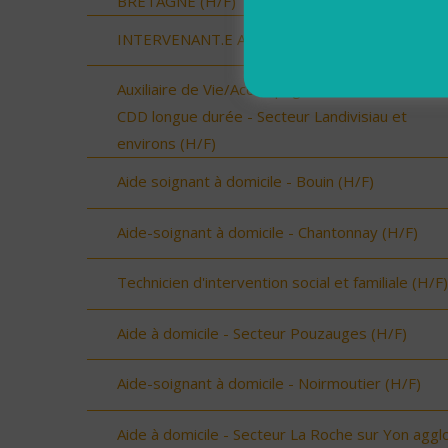
BRETAGNE (H/F)
INTERVENANT.E A DOMICILE - RENNES (H/F)
Auxiliaire de Vie/Accompagnant Educatif et Social
CDD longue durée - Secteur Landivisiau et
environs (H/F)
Aide soignant à domicile - Bouin (H/F)
Aide-soignant à domicile - Chantonnay (H/F)
Technicien d'intervention social et familiale (H/F)
Aide à domicile - Secteur Pouzauges (H/F)
Aide-soignant à domicile - Noirmoutier (H/F)
Aide à domicile - Secteur La Roche sur Yon aggl