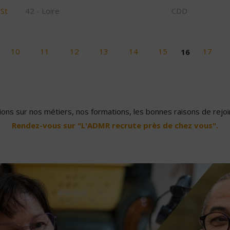
/St
42 - Loire
CDD
10
11
12
13
14
15
16
17
ons sur nos métiers, nos formations, les bonnes raisons de rejoin
Rendez-vous sur "L'ADMR recrute près de chez vous".