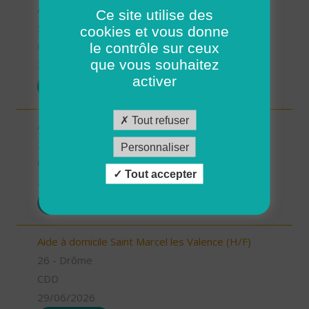
Aides à domicile (H/F)
Ce site utilise des
56 - Morbihan
cookies et vous donne
le contrôle sur ceux
CDD
que vous souhaitez
30/06/2026
activer
POSTULER
Tout refuser
Aide à domicile Pont de l'Isère (H/F)
26 - Drôme
Personnaliser
CDD
Tout accepter
29/06/2026
POSTULER
Aide à domicile Saint Marcel les Valence (H/F)
26 - Drôme
CDD
29/06/2026