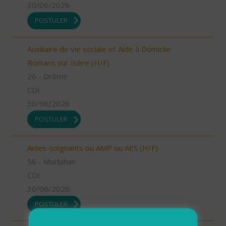
30/06/2026
POSTULER
Auxiliaire de vie sociale et Aide à Domicile
Romans sur Isère (H/F)
26 - Drôme
CDI
30/06/2026
POSTULER
Aides-soignants ou AMP ou AES (H/F)
56 - Morbihan
CDI
30/06/2026
POSTULER