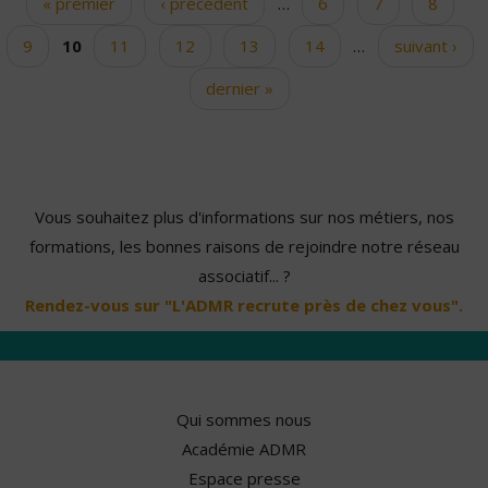
« premier
‹ précédent
…
6
7
8
Pages
9
10
11
12
13
14
…
suivant ›
dernier »
Vous souhaitez plus d'informations sur nos métiers, nos
formations, les bonnes raisons de rejoindre notre réseau
associatif... ?
Rendez-vous sur "L'ADMR recrute près de chez vous".
Qui sommes nous
Académie ADMR
Espace presse