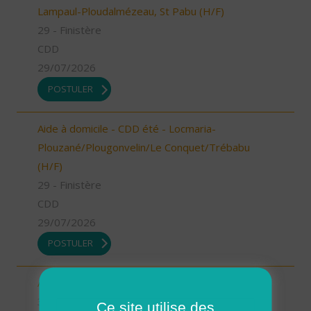
Lampaul-Ploudalmézeau, St Pabu (H/F)
29 - Finistère
CDD
29/07/2026
POSTULER
Aide à domicile - CDD été - Locmaria-
Plouzané/Plougonvelin/Le Conquet/Trébabu
(H/F)
29 - Finistère
CDD
29/07/2026
POSTULER
Auxiliaire de vie MAGALAS (H/F)
34 - Hérault
Ce site utilise des