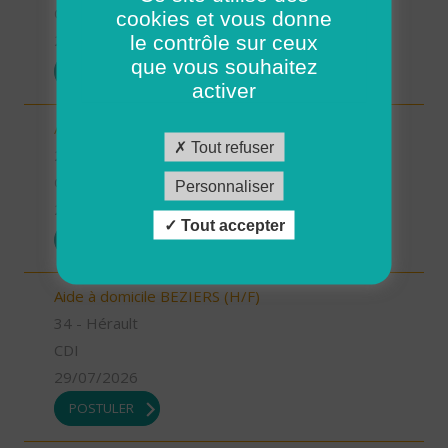
CDD
cookies et vous donne
le contrôle sur ceux
29/07/2026
que vous souhaitez
POSTULER
activer
Aide à domicile - CDD été - Saint-Renan (H/F)
Tout refuser
29 - Finistère
CDD
Personnaliser
29/07/2026
Tout accepter
POSTULER
Aide à domicile BEZIERS (H/F)
34 - Hérault
CDI
29/07/2026
POSTULER