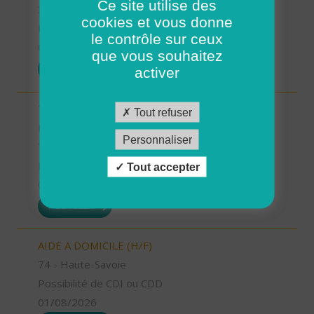
Ce site utilise des
38 - Isère
cookies et vous donne
Possibilité de CDI ou CDD
le contrôle sur ceux
01/08/2026
que vous souhaitez
POSTULER
activer
TECHNICIEN D’INTERVENTION SOCIALE ET
Tout refuser
FAMILIALE (H/F)
Personnaliser
72 - Sarthe
Possibilité de CDI ou CDD
Tout accepter
01/08/2026
POSTULER
AIDE A DOMICILE (H/F)
74 - Haute-Savoie
Possibilité de CDI ou CDD
01/08/2026