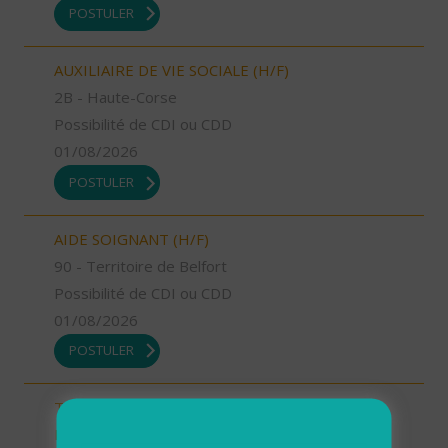
POSTULER
AUXILIAIRE DE VIE SOCIALE (H/F)
2B - Haute-Corse
Possibilité de CDI ou CDD
01/08/2026
POSTULER
AIDE SOIGNANT (H/F)
90 - Territoire de Belfort
Possibilité de CDI ou CDD
01/08/2026
POSTULER
TECHNICIEN D’INTERVENTION SOCIALE ET
FAMILIALE (H/F)