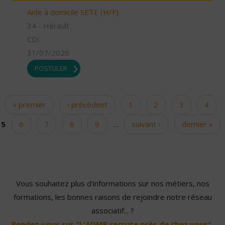
Aide à domicile SETE (H/F)
34 - Hérault
CDI
31/07/2026
POSTULER
« premier
‹ précédent
1
2
3
4
Pages
5
6
7
8
9
…
suivant ›
dernier »
Vous souhaitez plus d'informations sur nos métiers, nos
formations, les bonnes raisons de rejoindre notre réseau
associatif... ?
Rendez-vous sur "L'ADMR recrute près de chez vous".