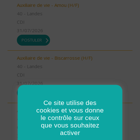
Auxiliaire de vie - Amou (H/F)
40 - Landes
CDI
31/07/2026
POSTULER
Auxiliaire de vie - Biscarrosse (H/F)
40 - Landes
CDI
31/07/2026
POSTULER
Ce site utilise des
cookies et vous donne
Auxiliaire de vie - Oeyreluy (H/F)
le contrôle sur ceux
40 - Landes
que vous souhaitez
CDI
activer
31/07/2026