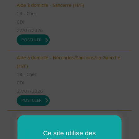
Aide à domicile - Sancerre (H/F)
18 - Cher
CDI
27/07/2026
POSTULER
Aide à domicile - Nérondes/Sancoins/La Guerche
(H/F)
18 - Cher
CDI
27/07/2026
POSTULER
Aide à domicile - La Chapelle/Henrichemont (H/F)
18 - Cher
Ce site utilise des
CDI