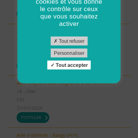
cookies et vous donne
27/07/2026
le contrôle sur ceux
POSTULER
que vous souhaitez
activer
Aide à domicile - Léré/Vailly (H/F)
18 - Cher
Tout refuser
CDI
Personnaliser
27/07/2026
Tout accepter
POSTULER
Aide-soignant/Aide-soignante à domicile (H/F)
18 - Cher
CDI
27/07/2026
POSTULER
Aide à domicile - Baugy (H/F)