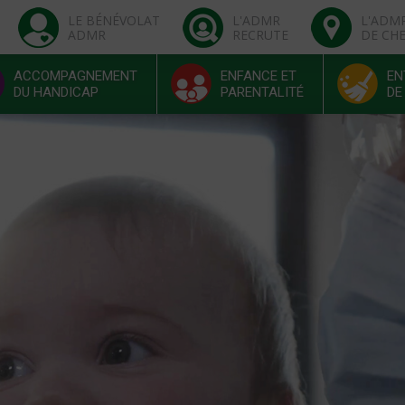
LE BÉNÉVOLAT
L'ADMR
L'ADM
ADMR
RECRUTE
DE CH
ACCOMPAGNEMENT
ENFANCE ET
EN
DU HANDICAP
PARENTALITÉ
DE