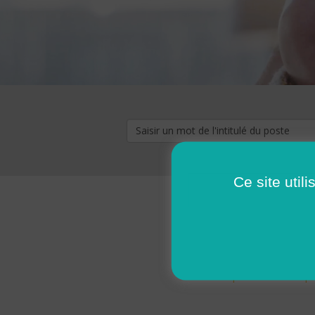
Ce site util
« premier
‹ p
Pages