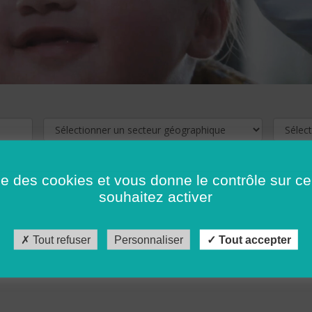
ise des cookies et vous donne le contrôle sur 
souhaitez activer
cliquez ici !
Pour voir les offres d'emploi de votre département,
Tout refuser
Personnaliser
Tout accepter
récédent
…
10
11
12
13
14
15