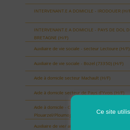
INTERVENANT.E A DOMICILE - IRODOUER (H/F
INTERVENANT.E A DOMICILE - PAYS DE DOL D
BRETAGNE (H/F)
Auxiliaire de vie sociale - secteur Lectoure (H/F)
Auxiliaire de vie sociale - Bozel (73350) (H/F)
Aide à domicile secteur Machault (H/F)
Aide à domicile secteur de Pays d'Yvois (H/F)
Aide à domicile - CDD ou CDI - Plouarzel/Lampau
Ce site util
Plouarzel/Ploumoguer (H/F)
Auxiliaire de vie/ aide à domicile - Plourin, Brélès