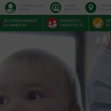
LE BÉNÉVOLAT
L'ADMR
L'ADM
ADMR
RECRUTE
DE CH
ACCOMPAGNEMENT
ENFANCE ET
EN
DU HANDICAP
PARENTALITÉ
DE