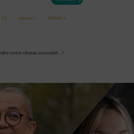
18
suivant ›
dernier »
dre notre réseau associatif... ?