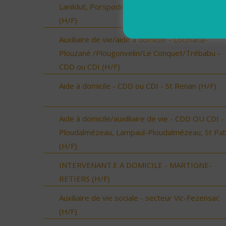
Lanildut, Porspoder, Landunvez - CDI ou CDD
(H/F)
Auxiliaire de vie/aide à domicile - Locmaria-
Plouzané /Plougonvelin/Le Conquet/Trébabu -
CDD ou CDI (H/F)
Aide à domicile - CDD ou CDI - St Renan (H/F)
Aide à domicile/auxilliaire de vie - CDD OU CDI -
Ploudalmézeau, Lampaul-Ploudalmézeau, St Pa
(H/F)
INTERVENANT.E A DOMICILE - MARTIGNE-
RETIERS (H/F)
Auxiliaire de vie sociale - secteur Vic-Fezensac
(H/F)