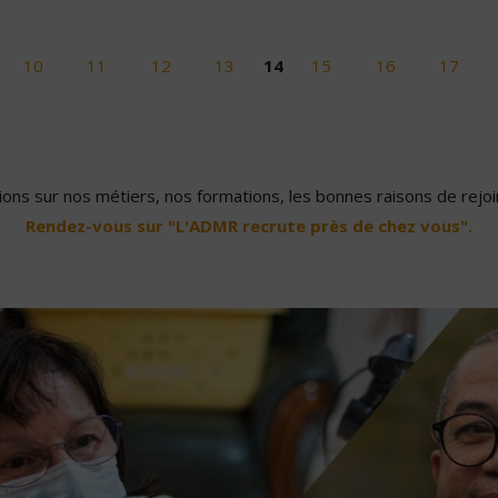
10
11
12
13
14
15
16
17
ons sur nos métiers, nos formations, les bonnes raisons de rejoin
Rendez-vous sur "L'ADMR recrute près de chez vous".