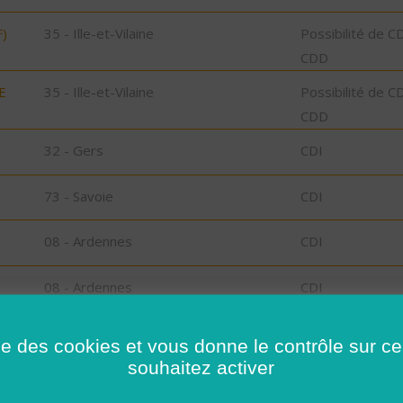
)
35 - Ille-et-Vilaine
Possibilité de C
CDD
E
35 - Ille-et-Vilaine
Possibilité de C
CDD
32 - Gers
CDI
73 - Savoie
CDI
08 - Ardennes
CDI
08 - Ardennes
CDI
l-
29 - Finistère
CDD
ise des cookies et vous donne le contrôle sur 
souhaitez activer
,
29 - Finistère
Possibilité de C