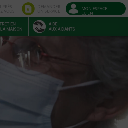
R PRÈS
DEMANDER
MON ESPACE
EZ VOUS
UN SERVICE
CLIENT
TRETIEN
AIDE
 LA MAISON
AUX AIDANTS