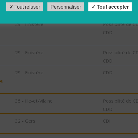
CDD
Tout refuser
Personnaliser
Tout accepter
29 - Finistère
Possibilité de C
CDD
29 - Finistère
Possibilité de C
CDD
29 - Finistère
CDD
bu
35 - Ille-et-Vilaine
Possibilité de C
CDD
32 - Gers
CDI