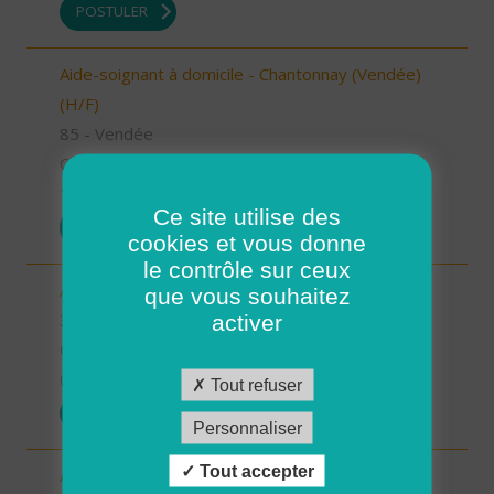
POSTULER
Aide-soignant à domicile - Chantonnay (Vendée)
(H/F)
85 - Vendée
CDI
10/09/2025
Ce site utilise des
POSTULER
cookies et vous donne
le contrôle sur ceux
Aide à domicile - secteur Beaumarchès (H/F)
que vous souhaitez
32 - Gers
activer
CDI
08/09/2025
Tout refuser
POSTULER
Personnaliser
Tout accepter
Auxiliaire de vie sociale - secteur L'Isle Jourdain