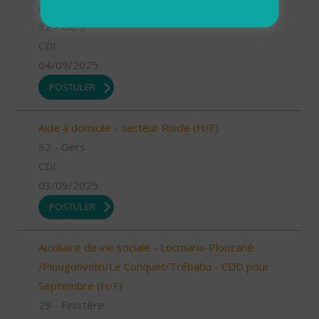
(H/F)
32 - Gers
CDI
04/09/2025
POSTULER
Aide à domicile - secteur Riscle (H/F)
32 - Gers
CDI
03/09/2025
POSTULER
Auxiliaire de vie sociale - Locmaria-Plouzané
/Plougonvelin/Le Conquet/Trébabu - CDD pour
Septembre (H/F)
29 - Finistère