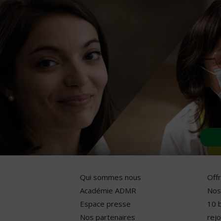
Qui sommes nous
Off
Académie ADMR
Nos
Espace presse
10 
Nos partenaires
rejo