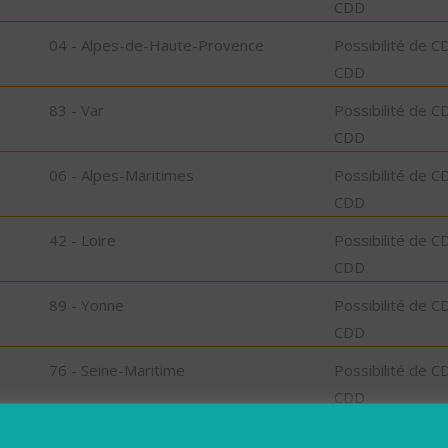
CDD
04 - Alpes-de-Haute-Provence
Possibilité de C
CDD
83 - Var
Possibilité de C
CDD
06 - Alpes-Maritimes
Possibilité de C
CDD
42 - Loire
Possibilité de C
CDD
89 - Yonne
Possibilité de C
CDD
76 - Seine-Maritime
Possibilité de C
CDD
24 - Dordogne
Possibilité de C