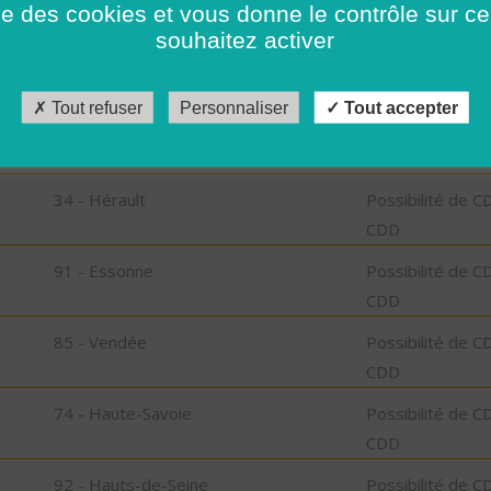
ise des cookies et vous donne le contrôle sur 
CDD
souhaitez activer
93 - Seine-Saint-Denis
Possibilité de C
CDD
Tout refuser
Personnaliser
Tout accepter
92 - Hauts-de-Seine
Possibilité de C
CDD
34 - Hérault
Possibilité de C
CDD
91 - Essonne
Possibilité de C
CDD
85 - Vendée
Possibilité de C
CDD
74 - Haute-Savoie
Possibilité de C
CDD
92 - Hauts-de-Seine
Possibilité de C