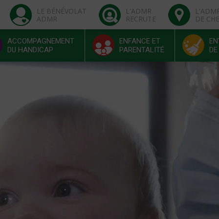
LE BÉNÉVOLAT
L'ADMR
L'ADM
ADMR
RECRUTE
DE CH
ACCOMPAGNEMENT
ENFANCE ET
EN
DU HANDICAP
PARENTALITÉ
DE