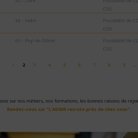
42 - Loire
Possibilité de C
CDD
36 - Indre
Possibilité de C
CDD
63 - Puy-de-Dôme
Possibilité de C
CDD
1
2
3
4
5
6
7
8
9
…
ons sur nos métiers, nos formations, les bonnes raisons de rejoin
Rendez-vous sur "L'ADMR recrute près de chez vous".