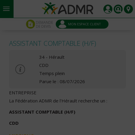
Aller au contenu principal
Panneau de gestion des cookies
DEMANDE
MON ESPACE CLIENT
DE DEVIS
ASSISTANT COMPTABLE (H/F)
34 - Hérault
CDD
Temps plein
Parue le : 08/07/2026
ENTREPRISE
La Fédération ADMR de l'Hérault recherche un :
ASSISTANT COMPTABLE (H/F)
CDD