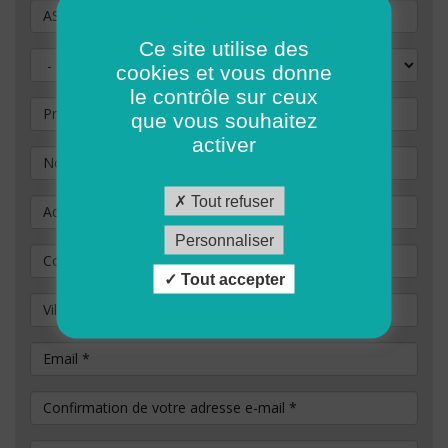
Vous souhaitez postuler au poste de
Ce site utilise des
Civilité
cookies et vous donne
le contrôle sur ceux
Prénom
que vous souhaitez
activer
Nom
*
Tout refuser
Adresse
Personnaliser
Code Postal
*
Tout accepter
Ville / commune
Email
*
Confirmation de votre adresse e-mail
*