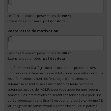
Les fichiers doivent peser moins de
800 Ko
.
Extensions autorisées :
pdf doc docx
.
Votre lettre de motivation
Les fichiers doivent peser moins de
800 Ko
.
Extensions autorisées :
pdf doc docx
.
Conformément à la législation en matière de protection des
En cliquant sur "Envoyer", je consens au traitement
données à caractère personnel (CNIL), nous vous informons que
de mes données à caractère personnel
*
les informations recueillies font l’objet d’un traitement
automatisé et sont mises à disposition de toute personne
autorisée, au sein de l’ADMR, pour vous apporter une réponse
adaptée. Ces informations ne seront conservées que pour une
durée adéquate à cette finalité ou pour une durée conforme à la
loi (obligation de conservation ou prescription). Vous pouvez