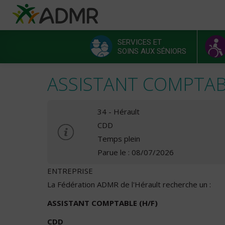
Aller au contenu principal
Panneau de gestion des cookies
SERVICES ET
SOINS AUX SÉNIORS
Menu principal
ASSISTANT COMPTABL
34 - Hérault
CDD
Temps plein
Parue le : 08/07/2026
ENTREPRISE
La Fédération ADMR de l'Hérault recherche un :
ASSISTANT COMPTABLE (H/F)
CDD