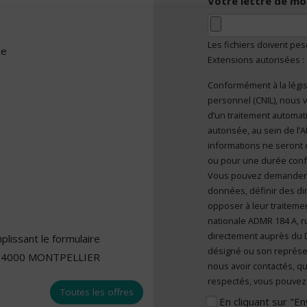
Votre lettre de mo
Les fichiers doivent pe
se
Extensions autorisées :
Conformément à la légis
En cliquant sur "E
personnel (CNIL), nous v
caractère personn
d’un traitement automatisé et sont mises à disposition de toute
autorisée, au sein de l
informations ne seront 
ou pour une durée confor
Vous pouvez demander l’a
données, définir des dir
opposer à leur traitemen
nationale ADMR 184 A, r
directement auprès du 
lissant le formulaire
désigné ou son représe
ier 34000 MONTPELLIER
nous avoir contactés, qu
respectés, vous pouvez 
Toutes les offres
En cliquant sur "