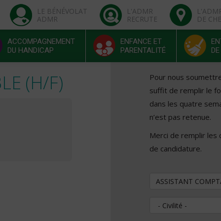
LE BÉNÉVOLAT
L'ADMR
L'ADM
ADMR
RECRUTE
DE CH
ACCOMPAGNEMENT
ENFANCE ET
EN
DU HANDICAP
PARENTALITÉ
DE
E (H/F)
Pour nous soumettre v
suffit de remplir le 
dans les quatre sema
n’est pas retenue.
Merci de remplir les
de candidature.
Vous souhaitez pos
Civilité