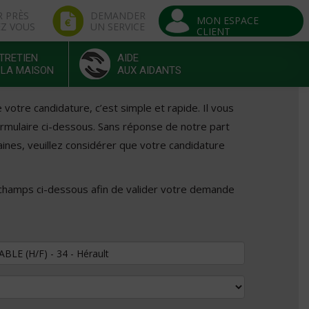
R PRÈS
DEMANDER
MON ESPACE
EZ VOUS
UN SERVICE
CLIENT
TRETIEN
AIDE
 LA MAISON
AUX AIDANTS
otre candidature, c’est simple et rapide. Il vous
formulaire ci-dessous. Sans réponse de notre part
ines, veuillez considérer que votre candidature
 champs ci-dessous afin de valider votre demande
tuler au poste de