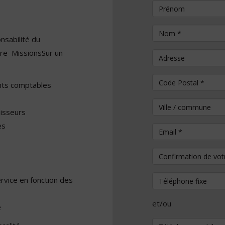
Prénom
Nom
*
nsabilité du
ère MissionsSur un
Adresse
Code Postal
*
ents comptables
Ville / commune
nisseurs
es
Email
*
Confirmation de vo
Téléphone fixe
rvice en fonction des
et/ou
e
Téléphone mobile