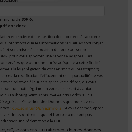
tivation
ser moins de
800 Ko
.
pdf doc docx
.
lation en matière de protection des données à caractère
nvoyer", je consens au traitement de mes données à
ous informons que les informations recueillies font l’objet
el
*
 personne
’ADMR, pour vous apporter une réponse adaptée. Ces
conservées que pour une durée adéquate à cette finalité
me à la loi (obligation de conservation ou prescription).
ccès, la rectification, l’effacement ou la portabilité de vos
ectives relatives à leur sort après votre décès, ou vous
t pour un motif légitime en vous adressant à : Union
ue du Faubourg Saint-Denis 75484 Paris Cedex 10 ou
Délégué à la Protection des Données que nous avons
ntant :
. Si vous estimez, après
e vos droits « Informatique et Libertés » ne sont pas
adresser une réclamation à la CNIL.
Envoyer", je consens au traitement de mes données