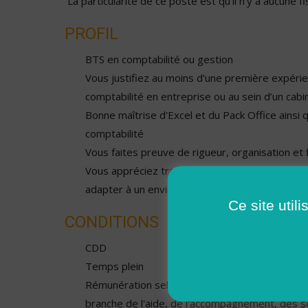
La particularité de ce poste est qu’il n’y a aucune fis
PROFIL
BTS en comptabilité ou gestion
Vous justifiez au moins d’une première expéri
comptabilité en entreprise ou au sein d’un cab
Bonne maîtrise d'Excel et du Pack Office ainsi q
comptabilité
Vous faites preuve de rigueur, organisation et f
Vous appréciez travailler en équipe et êtes ca
adapter à un environnement en évolution
Ce site util
CONDITIONS
CDD
Temps plein
Rémunération selon la catégorie de la conventio
branche de l'aide, de l'accompagnement, des s