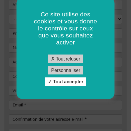
Vous souhaitez postuler au poste de
Ce site utilise des
Civilité
cookies et vous donne
le contrôle sur ceux
Prénom
que vous souhaitez
activer
Nom
*
Tout refuser
Adresse
Personnaliser
Code Postal
*
Tout accepter
Ville / commune
Email
*
Confirmation de votre adresse e-mail
*