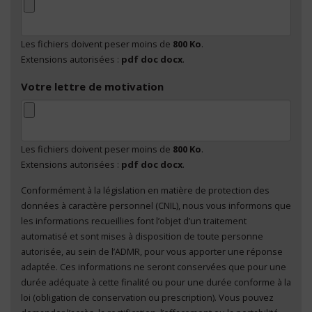
Les fichiers doivent peser moins de
800 Ko
.
Extensions autorisées :
pdf doc docx
.
Votre lettre de motivation
Les fichiers doivent peser moins de
800 Ko
.
Extensions autorisées :
pdf doc docx
.
Conformément à la législation en matière de protection des
En cliquant sur "Envoyer", je consens au traitement
données à caractère personnel (CNIL), nous vous informons que
de mes données à caractère personnel
*
les informations recueillies font l’objet d’un traitement
automatisé et sont mises à disposition de toute personne
autorisée, au sein de l’ADMR, pour vous apporter une réponse
adaptée. Ces informations ne seront conservées que pour une
durée adéquate à cette finalité ou pour une durée conforme à la
loi (obligation de conservation ou prescription). Vous pouvez