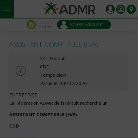
Aller au contenu principal
Panneau de gestion des cookies
DEMANDE
MON ESPACE CLIENT
DE DEVIS
ASSISTANT COMPTABLE (H/F)
34 - Hérault
CDD
Temps plein
Parue le : 08/07/2026
ENTREPRISE
La Fédération ADMR de l'Hérault recherche un :
ASSISTANT COMPTABLE (H/F)
CDD