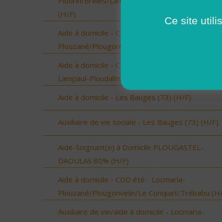
Plourin/Brélès/Lanildut/Porspoder/Landunvez
(H/F)
Ce site util
Aide à domicile - CDD été - Locmaria-
Plouzané/Plougonvelin/Le Conquet/Trébabu (H/
Aide à domicile - CDD été - Ploudalmézeau,
Lampaul-Ploudalmézeau, St Pabu (H/F)
Aide à domicile - Les Bauges (73) (H/F)
Auxiliaire de vie sociale - Les Bauges (73) (H/F)
Aide-Soignant(e) à Domicile PLOUGASTEL-
DAOULAS 80% (H/F)
Aide à domicile - CDD été - Locmaria-
Plouzané/Plougonvelin/Le Conquet/Trébabu (H/
Auxiliaire de vie/aide à domicile - Locmaria-