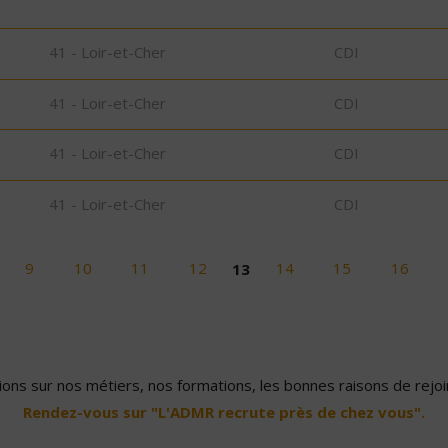
41 - Loir-et-Cher
CDI
41 - Loir-et-Cher
CDI
41 - Loir-et-Cher
CDI
41 - Loir-et-Cher
CDI
9
10
11
12
13
14
15
16
ons sur nos métiers, nos formations, les bonnes raisons de rejoin
Rendez-vous sur "L'ADMR recrute près de chez vous".