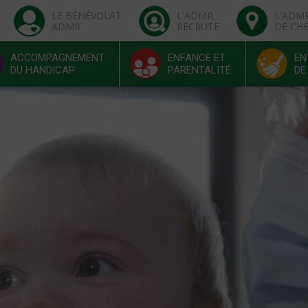
LE BÉNÉVOLAT
L'ADMR
L'ADM
ADMR
RECRUTE
DE CH
ACCOMPAGNEMENT
ENFANCE ET
EN
DU HANDICAP
PARENTALITÉ
DE