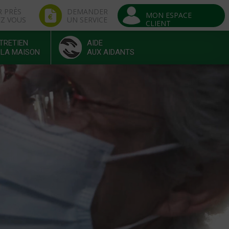
R PRÈS
DEMANDER
MON ESPACE
EZ VOUS
UN SERVICE
CLIENT
TRETIEN
AIDE
 LA MAISON
AUX AIDANTS