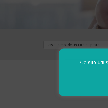
Ce site util
« premier
‹ p
Pages