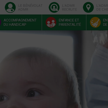
LE BÉNÉVOLAT
L'ADMR
L'ADM
ADMR
RECRUTE
DE CH
ACCOMPAGNEMENT
ENFANCE ET
EN
DU HANDICAP
PARENTALITÉ
DE