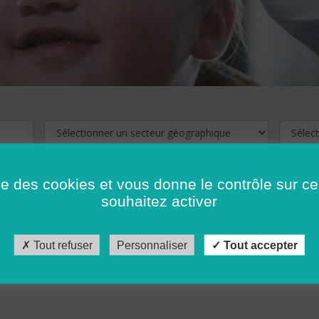
ise des cookies et vous donne le contrôle sur 
souhaitez activer
cliquez ici !
Pour voir les offres d'emploi de votre département,
Tout refuser
Personnaliser
Tout accepter
récédent
…
10
11
12
13
14
15