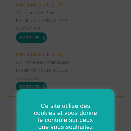
AIDE A DOMICILE (H/F)
92 - Hauts-de-Seine
Possibilité de CDI ou CDD
01/08/2026
POSTULER
AIDE A DOMICILE (H/F)
64 - Pyrénées-Atlantiques
Possibilité de CDI ou CDD
01/08/2026
POSTULER
AUXILIAIRE DE VIE SOCIALE (H/F)
Ce site utilise des
37 - Indre-et-Loire
cookies et vous donne
le contrôle sur ceux
Possibilité de CDI ou CDD
que vous souhaitez
01/08/2026