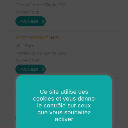
Possibilité de CDI ou CDD
01/08/2026
POSTULER
AIDE SOIGNANT (H/F)
59 - Nord
Possibilité de CDI ou CDD
01/08/2026
POSTULER
AIDE SOIGNANT (H/F)
Ce site utilise des
38 - Isère
cookies et vous donne
Possibilité de CDI ou CDD
le contrôle sur ceux
01/08/2026
que vous souhaitez
POSTULER
activer