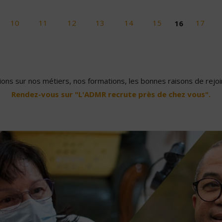
10
11
12
13
14
15
16
17
ons sur nos métiers, nos formations, les bonnes raisons de rejoin
Rendez-vous sur "L'ADMR recrute près de chez vous".