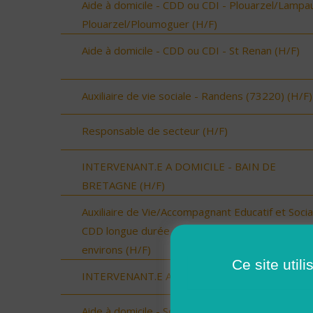
Aide à domicile - CDD ou CDI - Plouarzel/Lampau
Plouarzel/Ploumoguer (H/F)
Aide à domicile - CDD ou CDI - St Renan (H/F)
Auxiliaire de vie sociale - Randens (73220) (H/F)
Responsable de secteur (H/F)
INTERVENANT.E A DOMICILE - BAIN DE
BRETAGNE (H/F)
Auxiliaire de Vie/Accompagnant Educatif et Social
CDD longue durée - Secteur Landivisiau et
environs (H/F)
Ce site util
INTERVENANT.E A DOMICILE - RENNES (H/F)
Aide à domicile - Secteur Marais Littoral (H/F)