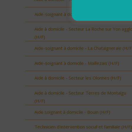
Aide-soignant à domicile - Noirmoutier (H/F)
Aide à domicile - Secteur La Roche sur Yon aggl
(H/F)
Aide-soignant à domicile - La Chataigneraie (H/F
Aide-soignant à domicile - Maillezais (H/F)
Aide à domicile - Secteur les Olonnes (H/F)
Aide à domicile - Secteur Terres de Montaigu
(H/F)
Aide soignant à domicile - Bouin (H/F)
Technicien d'intervention social et familiale (H/F)