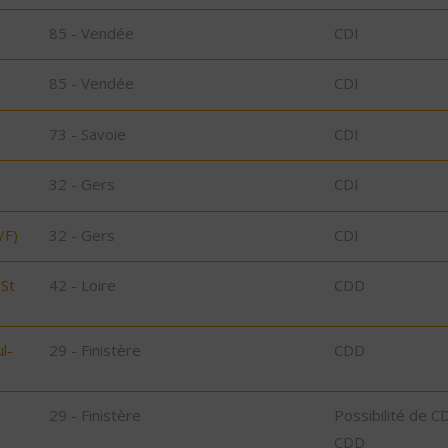
85 - Vendée
CDI
85 - Vendée
CDI
73 - Savoie
CDI
32 - Gers
CDI
/F)
32 - Gers
CDI
/St
42 - Loire
CDD
l-
29 - Finistère
CDD
29 - Finistère
Possibilité de C
CDD