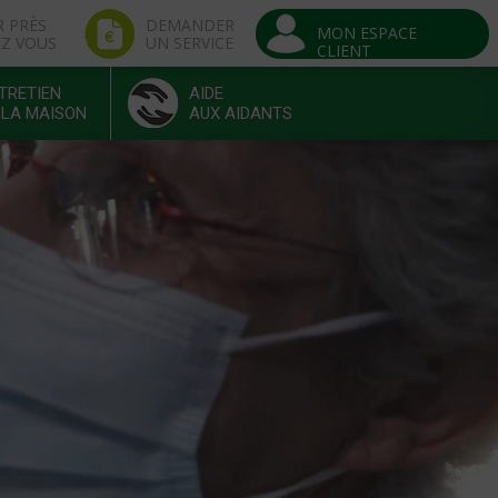
R PRÈS
DEMANDER
MON ESPACE
EZ VOUS
UN SERVICE
CLIENT
TRETIEN
AIDE
 LA MAISON
AUX AIDANTS