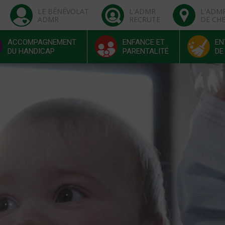
LE BÉNÉVOLAT
L'ADMR
L'ADM
ADMR
RECRUTE
DE CH
ACCOMPAGNEMENT
ENFANCE ET
EN
DU HANDICAP
PARENTALITÉ
DE