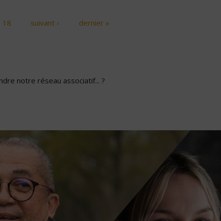
18
suivant ›
dernier »
dre notre réseau associatif... ?