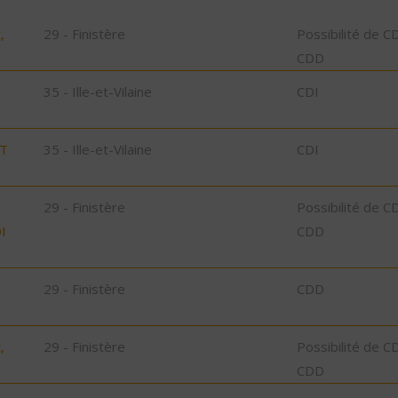
,
29 - Finistère
Possibilité de C
CDD
35 - Ille-et-Vilaine
CDI
ST
35 - Ille-et-Vilaine
CDI
29 - Finistère
Possibilité de C
I
CDD
29 - Finistère
CDD
,
29 - Finistère
Possibilité de C
CDD