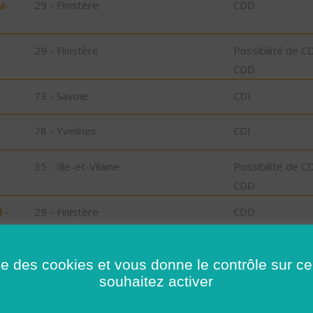
l-
29 - Finistère
CDD
29 - Finistère
Possibilité de C
CDD
73 - Savoie
CDI
78 - Yvelines
CDI
35 - Ille-et-Vilaine
Possibilité de C
CDD
 -
29 - Finistère
CDD
ise des cookies et vous donne le contrôle sur 
35 - Ille-et-Vilaine
CDI
souhaitez activer
85 - Vendée
CDI