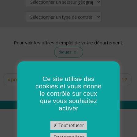
Pour voir les offres d'emploi de votre département,
cliquez ici !
Ce site utilise des
« premier
‹ précédent
…
10
11
12
Pages
cookies et vous donne
13
14
15
16
17
18
le contrôle sur ceux
que vous souhaitez
activer
Qui sommes nous
Tout refuser
Académie ADMR