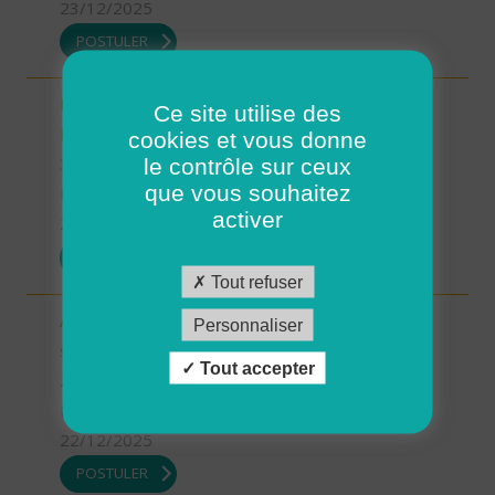
23/12/2025
POSTULER
INTERVENANT.E A DOMICILE - MARTIGNE-
Ce site utilise des
RETIERS (H/F)
cookies et vous donne
le contrôle sur ceux
35 - Ille-et-Vilaine
que vous souhaitez
Possibilité de CDI ou CDD
activer
23/12/2025
POSTULER
Tout refuser
Auxiliaire de Vie/Accompagnant Educatif et Social
Personnaliser
sur ROSCOFF (H/F)
Tout accepter
29 - Finistère
Possibilité de CDI ou CDD
22/12/2025
POSTULER