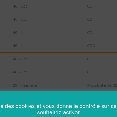
46 - Lot
CDI
46 - Lot
CDI
46 - Lot
CDI
46 - Lot
CDD
46 - Lot
CDI
46 - Lot
CDI
29 - Finistère
Possibilité de C
CDD
29 - Finistère
CDD
ise des cookies et vous donne le contrôle sur 
souhaitez activer