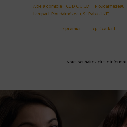
Aide à domicile - CDD OU CDI - Ploudalmézeau,
Lampaul-Ploudalmézeau, St Pabu (H/F)
« premier
‹ précédent
…
Pages
Vous souhaitez plus d'informati