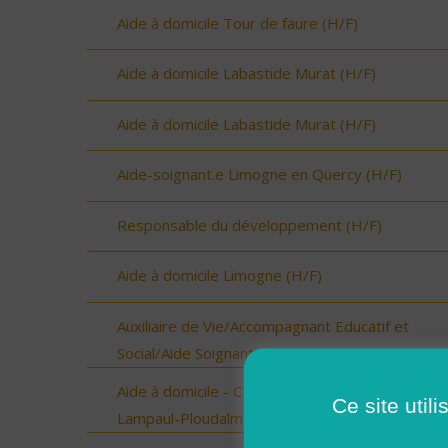
Aide à domicile Tour de faure (H/F)
Aide à domicile Labastide Murat (H/F)
Aide à domicile Labastide Murat (H/F)
Aide-soignant.e Limogne en Quercy (H/F)
Responsable du développement (H/F)
Aide à domicile Limogne (H/F)
Auxiliaire de Vie/Accompagnant Educatif et
Social/Aide Soignant sur ROSCOFF (H/F)
Aide à domicile - CDD OU CDI - Ploudalmézeau,
Ce site util
Lampaul-Ploudalmézeau, St Pabu (H/F)