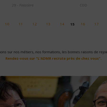
29 - Finistère
CDD
10
11
12
13
14
15
16
17
ons sur nos métiers, nos formations, les bonnes raisons de rejoin
Rendez-vous sur "L'ADMR recrute près de chez vous".