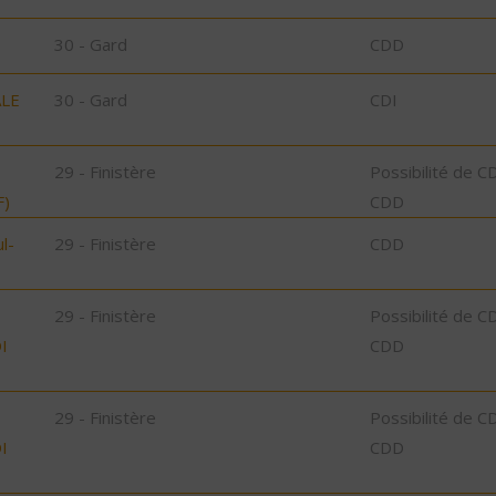
30 - Gard
CDD
ALE
30 - Gard
CDI
29 - Finistère
Possibilité de C
F)
CDD
l-
29 - Finistère
CDD
29 - Finistère
Possibilité de C
I
CDD
29 - Finistère
Possibilité de C
I
CDD