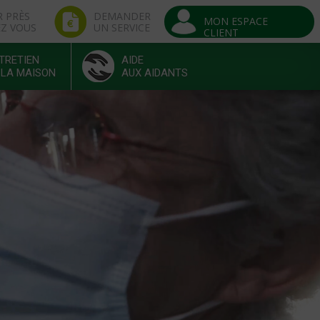
R PRÈS
DEMANDER
MON ESPACE
EZ VOUS
UN SERVICE
CLIENT
TRETIEN
AIDE
 LA MAISON
AUX AIDANTS