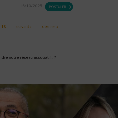
16/10/2025
POSTULER
18
suivant ›
dernier »
dre notre réseau associatif... ?