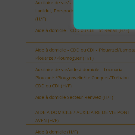
Auxiliaire de vie/ aide à domicile - Plourin, Brélès
Lanildut, Porspoder, Landunvez - CDI ou CDD
(H/F)
Aide à domicile - CDD ou CDI - St Renan (H/F)
Aide à domicile - CDD ou CDI - Plouarzel/Lampau
Plouarzel/Ploumoguer (H/F)
Auxiliaire de vie/aide à domicile - Locmaria-
Plouzané /Plougonvelin/Le Conquet/Trébabu -
CDD ou CDI (H/F)
Aide à domicile Secteur Renwez (H/F)
AIDE A DOMICILE / AUXILIAIRE DE VIE PONT-
AVEN (H/F)
Aide à domicile (H/F)