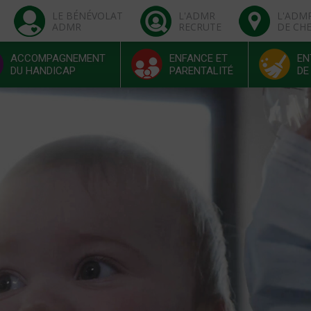
LE BÉNÉVOLAT
L'ADMR
L'ADM
ADMR
RECRUTE
DE CH
ACCOMPAGNEMENT
ENFANCE ET
EN
DU HANDICAP
PARENTALITÉ
DE