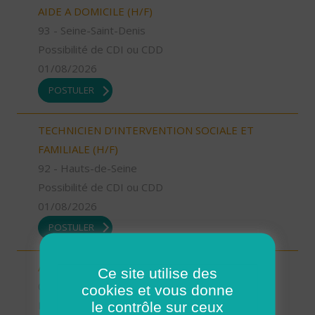
AIDE A DOMICILE (H/F)
93 - Seine-Saint-Denis
Possibilité de CDI ou CDD
01/08/2026
POSTULER
TECHNICIEN D’INTERVENTION SOCIALE ET
FAMILIALE (H/F)
92 - Hauts-de-Seine
Possibilité de CDI ou CDD
01/08/2026
POSTULER
AIDE A DOMICILE (H/F)
Ce site utilise des
06 - Alpes-Maritimes
cookies et vous donne
le contrôle sur ceux
Possibilité de CDI ou CDD