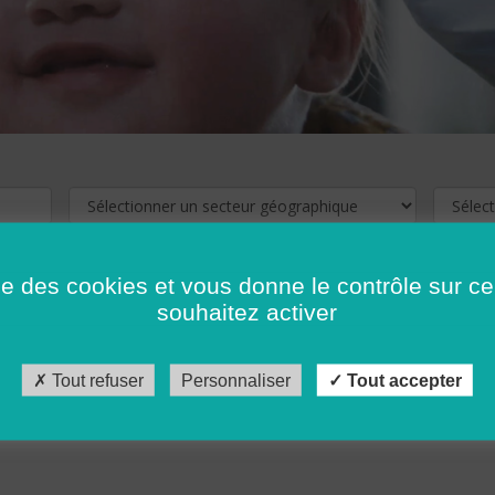
ise des cookies et vous donne le contrôle sur 
souhaitez activer
cliquez ici !
Pour voir les offres d'emploi de votre département,
Tout refuser
Personnaliser
Tout accepter
récédent
…
10
11
12
13
14
15