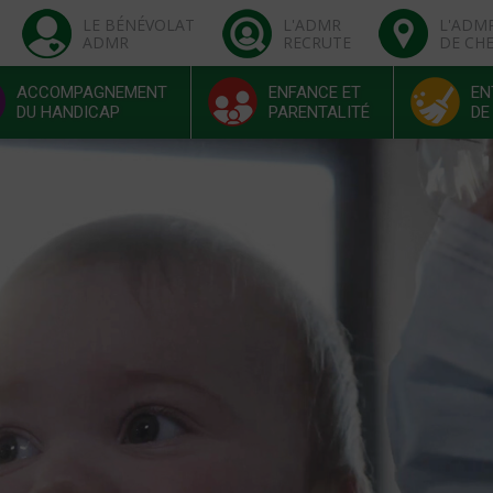
LE BÉNÉVOLAT
L'ADMR
L'ADM
ADMR
RECRUTE
DE CH
ACCOMPAGNEMENT
ENFANCE ET
EN
DU HANDICAP
PARENTALITÉ
DE