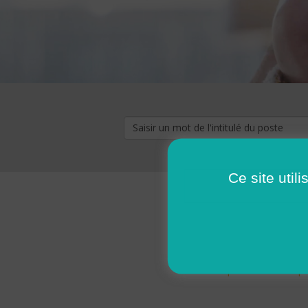
Ce site util
« premier
‹ p
Pages