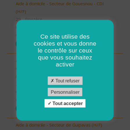
Aide à domicile - Secteur de Gouesnou - CDI
(H/F)
29 - Finistère
CDI
01/07/2025
Ce site utilise des
cookies et vous donne
POSTULER
le contrôle sur ceux
que vous souhaitez
Auxiliaire de Vie Sociale/Accompagnant Educatif
activer
et Social à domicile - Secteur de Guipavas - CDI
(H/F)
Tout refuser
29 - Finistère
CDI
Personnaliser
01/07/2025
Tout accepter
POSTULER
Aide à domicile - Secteur de Guipavas (H/F)