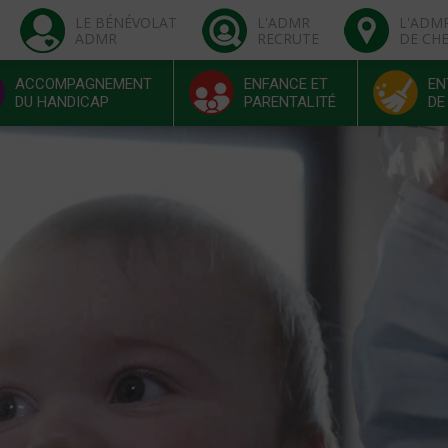
LE BÉNÉVOLAT
L'ADMR
L'ADM
ADMR
RECRUTE
DE CH
ACCOMPAGNEMENT
ENFANCE ET
EN
DU HANDICAP
PARENTALITÉ
DE