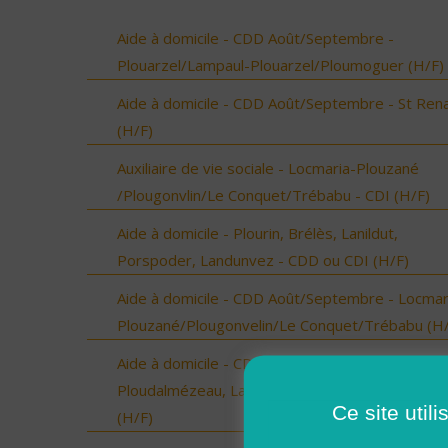
Aide à domicile - CDD Août/Septembre -
Plouarzel/Lampaul-Plouarzel/Ploumoguer (H/F)
Aide à domicile - CDD Août/Septembre - St Ren
(H/F)
Auxiliaire de vie sociale - Locmaria-Plouzané
/Plougonvlin/Le Conquet/Trébabu - CDI (H/F)
Aide à domicile - Plourin, Brélès, Lanildut,
Porspoder, Landunvez - CDD ou CDI (H/F)
Aide à domicile - CDD Août/Septembre - Locmar
Plouzané/Plougonvelin/Le Conquet/Trébabu (H/
Aide à domicile - CDD Août/Septembre -
Ploudalmézeau, Lampaul-Ploudalmézeau, St Pa
Ce site util
(H/F)