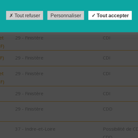
,
29 - Finistère
Possibilité de C
CDD
Tout refuser
Personnaliser
Tout accepter
29 - Finistère
CDI
et
29 - Finistère
CDI
/F)
F)
29 - Finistère
CDI
et
29 - Finistère
CDI
/F)
29 - Finistère
CDI
29 - Finistère
CDD
37 - Indre-et-Loire
Possibilité de C
CDD