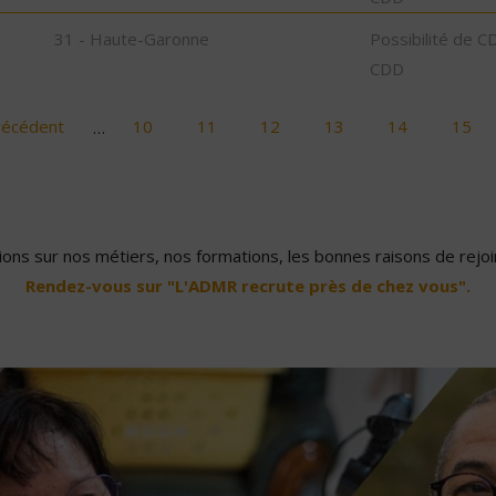
31 - Haute-Garonne
Possibilité de C
CDD
récédent
…
10
11
12
13
14
15
ons sur nos métiers, nos formations, les bonnes raisons de rejoin
Rendez-vous sur "L'ADMR recrute près de chez vous".