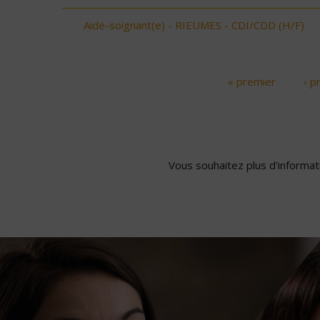
Aide-soignant(e) - RIEUMES - CDI/CDD (H/F)
« premier
‹ p
Pages
Vous souhaitez plus d'informati