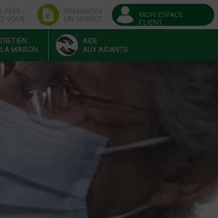
R PRÈS
DEMANDER
MON ESPACE
EZ VOUS
UN SERVICE
CLIENT
TRETIEN
AIDE
 LA MAISON
AUX AIDANTS