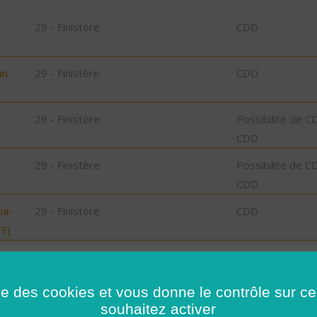
29 - Finistère
CDD
an
29 - Finistère
CDD
29 - Finistère
Possibilité de C
CDD
29 - Finistère
Possibilité de C
CDD
ia-
29 - Finistère
CDD
F)
29 - Finistère
CDD
bu
ise des cookies et vous donne le contrôle sur 
souhaitez activer