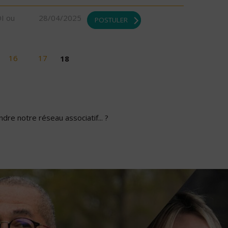
DI ou
28/04/2025
POSTULER
16
17
18
dre notre réseau associatif... ?