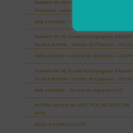
Auxiliaire de vie sociale - Plourin, Brélès, Lanildut
Porspoder, Landunvez - CDI (H/F)
Aide à domicile - Secteur de Guilers - CDI (H/F)
Auxiliaire de Vie Sociale/Accompagnant Educatif 
Social à domicile - Secteur de Plouzané - CDI (H
Aide à domicile - Secteur de Gouesnou - CDI (H/
Auxiliaire de Vie Sociale/Accompagnant Educatif 
Social à domicile - Secteur de Guipavas - CDI (H
Aide à domicile - Secteur de Guipavas (H/F)
AES/AVS secteur de SAINT POL DE LEON (29)
(H/F)
AIDES A DOMICILE (H/F)