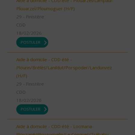
Aide à domicile - CDD été - Plouarzel/Lampaul-
Plouarzel/Ploumoguer (H/F)
29 - Finistère
CDD
18/02/2026
POSTULER
Aide à domicile - CDD été -
Plourin/Brélès/Lanildut/Porspoder/Landunvez
(H/F)
29 - Finistère
CDD
18/02/2026
POSTULER
Aide à domicile - CDD été - Locmaria-
Plouzané/Plougonvelin/Le Conquet/Trébabu