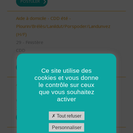
POSTULER
Aide à domicile - CDD été -
Plourin/Brélès/Lanildut/Porspoder/Landunvez
(H/F)
29 - Finistère
CDD
05/03/2026
POSTULER
Ce site utilise des
cookies et vous donne
le contrôle sur ceux
Auxiliaire de vie sociale - Les Bauges (73) (H/F)
que vous souhaitez
73 - Savoie
activer
CDI
23/02/2026
Tout refuser
POSTULER
Personnaliser