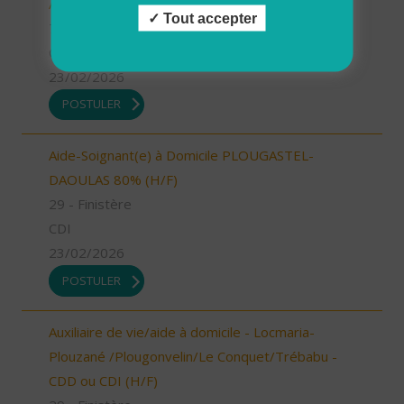
Aide à domicile - Les Bauges (73) (H/F)
Tout accepter
73 - Savoie
CDI
23/02/2026
POSTULER
Aide-Soignant(e) à Domicile PLOUGASTEL-
DAOULAS 80% (H/F)
29 - Finistère
CDI
23/02/2026
POSTULER
Auxiliaire de vie/aide à domicile - Locmaria-
Plouzané /Plougonvelin/Le Conquet/Trébabu -
CDD ou CDI (H/F)