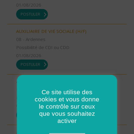
01/08/2026
POSTULER
AUXILIAIRE DE VIE SOCIALE (H/F)
08 - Ardennes
Possibilité de CDI ou CDD
01/08/2026
POSTULER
AIDE SOIGNANT (H/F)
58 - Nièvre
Ce site utilise des
Possibilité de CDI ou CDD
cookies et vous donne
le contrôle sur ceux
01/08/2026
que vous souhaitez
POSTULER
activer
AIDE SOIGNANT (H/F)