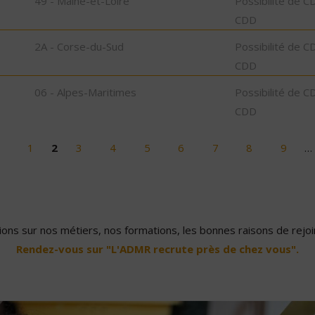
49 - Maine-et-Loire
Possibilité de C
CDD
2A - Corse-du-Sud
Possibilité de C
CDD
06 - Alpes-Maritimes
Possibilité de C
CDD
1
2
3
4
5
6
7
8
9
…
ons sur nos métiers, nos formations, les bonnes raisons de rejoin
Rendez-vous sur "L'ADMR recrute près de chez vous".