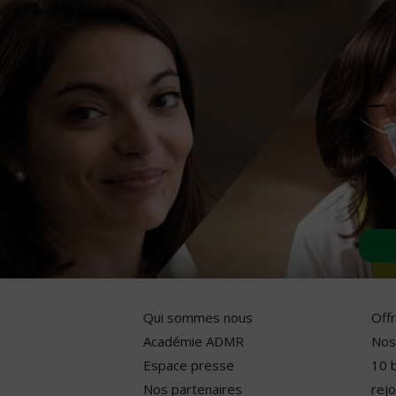
Qui sommes nous
Off
Académie ADMR
Nos
Espace presse
10 
Nos partenaires
rejo