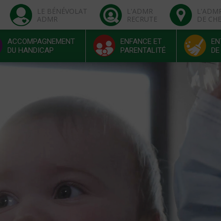
LE BÉNÉVOLAT
L'ADMR
L'ADM
ADMR
RECRUTE
DE CH
ACCOMPAGNEMENT
ENFANCE ET
EN
DU HANDICAP
PARENTALITÉ
DE