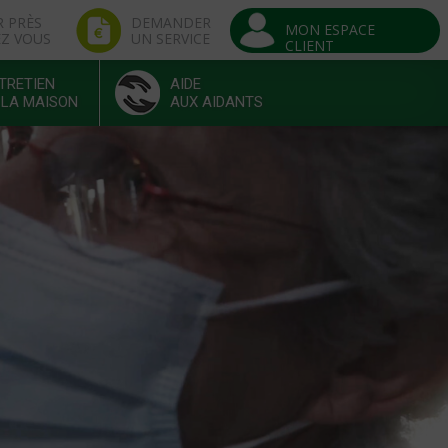
R PRÈS
DEMANDER
MON ESPACE
EZ VOUS
UN SERVICE
CLIENT
TRETIEN
AIDE
 LA MAISON
AUX AIDANTS