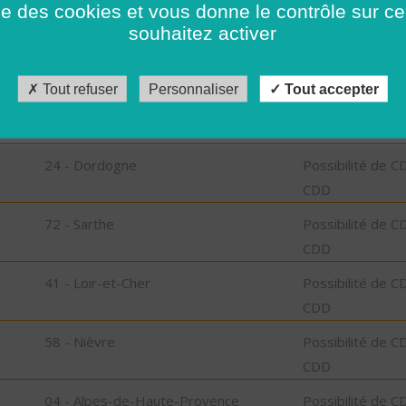
ise des cookies et vous donne le contrôle sur 
CDD
souhaitez activer
49 - Maine-et-Loire
Possibilité de C
CDD
Tout refuser
Personnaliser
Tout accepter
55 - Meuse
Possibilité de C
CDD
24 - Dordogne
Possibilité de C
CDD
72 - Sarthe
Possibilité de C
CDD
41 - Loir-et-Cher
Possibilité de C
CDD
58 - Nièvre
Possibilité de C
CDD
04 - Alpes-de-Haute-Provence
Possibilité de C