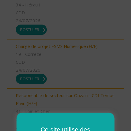
34 - Hérault
CDD
24/07/2026
POSTULER
Chargé de projet ESMS Numérique (H/F)
19 - Corrèze
CDD
24/07/2026
POSTULER
Responsable de secteur sur Onzain - CDI Temps
Plein (H/F)
41 - Loir-et-Cher
CDI
23/07/2026
Ce site utilise des