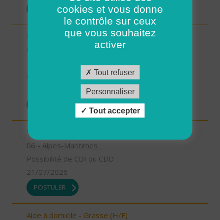
cookies et vous donne
POSTULER
le contrôle sur ceux
que vous souhaitez
Responsable de secteur sur Noyers sur Cher -
activer
CDD 2 mois Temps Plein (H/F)
41 - Loir-et-Cher
Tout refuser
CDD
23/07/2026
Personnaliser
POSTULER
Tout accepter
Technicien Intervention Social et Familiale (H/F)
06 - Alpes-Maritimes
Possibilité de CDI ou CDD
21/07/2026
POSTULER
Aide à domicile - Grasse (H/F)