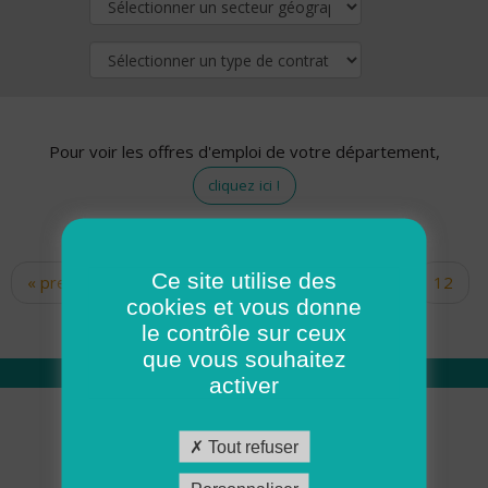
Pour voir les offres d'emploi de votre département,
cliquez ici !
Ce site utilise des
« premier
‹ précédent
…
10
11
12
Pages
cookies et vous donne
13
14
15
16
17
18
le contrôle sur ceux
que vous souhaitez
activer
Qui sommes nous
Tout refuser
Académie ADMR