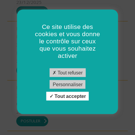
23/12/2025
POSTULER
Ce site utilise des
INTERVENANT.E A DOMICILE - MARTIGNE-
cookies et vous donne
RETIERS (H/F)
le contrôle sur ceux
35 - Ille-et-Vilaine
que vous souhaitez
Possibilité de CDI ou CDD
activer
23/12/2025
POSTULER
Tout refuser
Personnaliser
Intervenant à Domicile sur ROSCOFF (H/F)
29 - Finistère
Tout accepter
CDD
22/12/2025
POSTULER