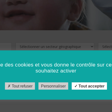
ise des cookies et vous donne le contrôle sur 
souhaitez activer
cliquez ici !
Pour voir les offres d'emploi de votre département,
Tout refuser
Personnaliser
Tout accepter
récédent
…
10
11
12
13
14
15