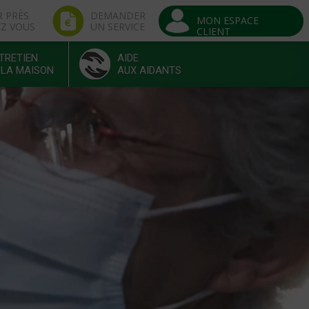
R PRÈS
DEMANDER
MON ESPACE
EZ VOUS
UN SERVICE
CLIENT
TRETIEN
AIDE
 LA MAISON
AUX AIDANTS