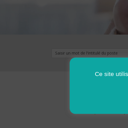
Ce site util
« premier
‹ p
Pages