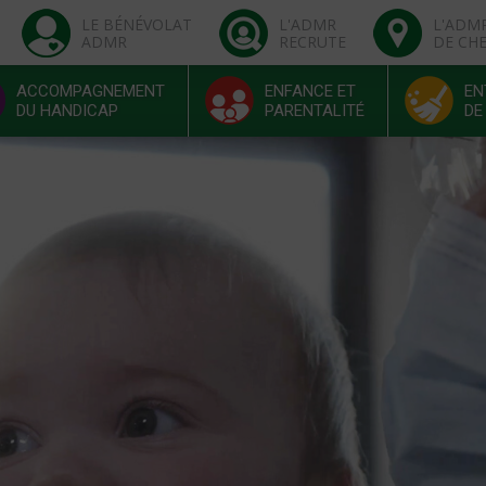
LE BÉNÉVOLAT
L'ADMR
L'ADM
ADMR
RECRUTE
DE CH
ACCOMPAGNEMENT
ENFANCE ET
EN
DU HANDICAP
PARENTALITÉ
DE