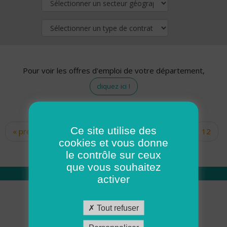
Pour voir les offres d'emploi de votre département,
cliquez ici !
Ce site utilise des
« premier
‹ précédent
…
10
11
12
Pages
cookies et vous donne
13
14
15
16
17
18
le contrôle sur ceux
que vous souhaitez
activer
Qui sommes nous
Tout refuser
Académie ADMR