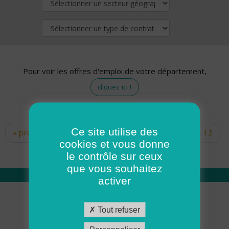
Pour voir les offres d'emploi de votre département,
cliquez ici !
Ce site utilise des
« premier
‹ précédent
…
10
11
12
Pages
cookies et vous donne
13
14
15
16
17
18
le contrôle sur ceux
que vous souhaitez
activer
Qui sommes nous
Tout refuser
Académie ADMR