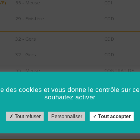
/F)
55 - Meuse
CDI
29 - Finistère
CDD
32 - Gers
CDD
32 - Gers
CDD
55 - Meuse
CONTRAT DE
PROFESSIONAL
ise des cookies et vous donne le contrôle sur 
55 - Meuse
CDI
souhaitez activer
29 - Finistère
CDD
Tout refuser
Personnaliser
Tout accepter
29 - Finistère
CDI