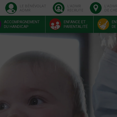
LE BÉNÉVOLAT
L'ADMR
L'ADM
ADMR
RECRUTE
DE CH
ACCOMPAGNEMENT
ENFANCE ET
EN
DU HANDICAP
PARENTALITÉ
DE