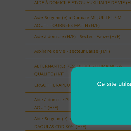
AIDE À DOMICILE ET/OU AUXILIAIRE DE VIE (H
Aide-Soignant(e) à Domicile MI-JUILLET / MI-
AOUT- TOURNEES MATIN (H/F)
Aide à domicile (H/F) - Secteur Eauze (H/F)
Auxiliaire de vie - secteur Eauze (H/F)
ALTERNANT(E) RESSOURCES HUMAINES &
QUALITÉ (H/F)
Ce site util
ERGOTHERAPEUTE (H/F)
Aide à domicile PLOUGASTEL-DAOULAS- CDD
AOUT (H/F)
Aide-Soignant(e) à Domicile PLOUGASTEL-
DAOULAS CDD 80% (H/F)