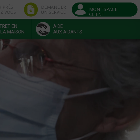
R PRÈS
DEMANDER
MON ESPACE
EZ VOUS
UN SERVICE
CLIENT
TRETIEN
AIDE
 LA MAISON
AUX AIDANTS