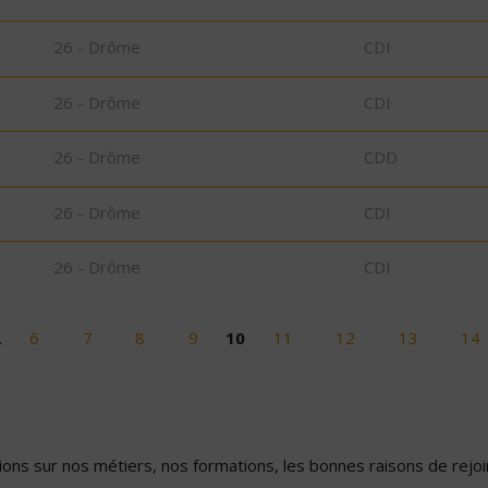
26 - Drôme
CDI
26 - Drôme
CDI
26 - Drôme
CDD
26 - Drôme
CDI
26 - Drôme
CDI
…
6
7
8
9
10
11
12
13
14
ons sur nos métiers, nos formations, les bonnes raisons de rejoin