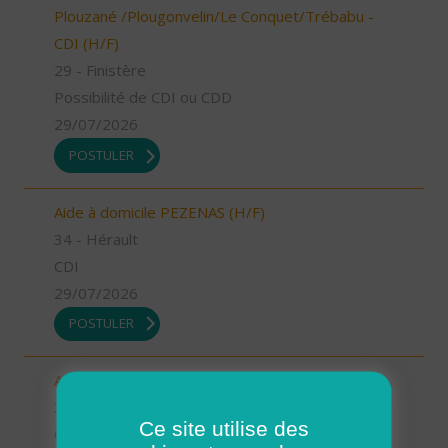
Plouzané /Plougonvelin/Le Conquet/Trébabu -
CDI (H/F)
29 - Finistère
Possibilité de CDI ou CDD
29/07/2026
POSTULER
Aide à domicile PEZENAS (H/F)
34 - Hérault
CDI
29/07/2026
POSTULER
Auxiliaire de vie PEZENAS (H/F)
34 - Hérault
Ce site utilise des
CDD