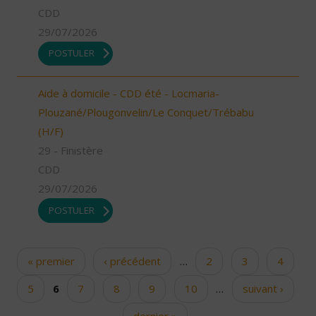
CDD
29/07/2026
POSTULER
Aide à domicile - CDD été - Locmaria-
Plouzané/Plougonvelin/Le Conquet/Trébabu
(H/F)
29 - Finistère
CDD
29/07/2026
POSTULER
« premier
‹ précédent
…
2
3
4
Pages
5
6
7
8
9
10
…
suivant ›
dernier »