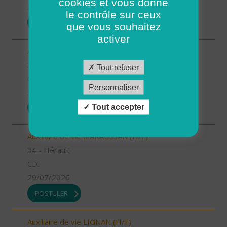
cookies et vous donne
29/07/2026
le contrôle sur ceux
POSTULER
que vous souhaitez
activer
Aide à domicile MARAUSSAN (H/F)
34 - Hérault
Tout refuser
CDI
Personnaliser
29/07/2026
Tout accepter
POSTULER
Auxiliaire de vie MARAUSSAN (H/F)
34 - Hérault
CDI
29/07/2026
POSTULER
Auxiliaire de vie LIGNAN (H/F)