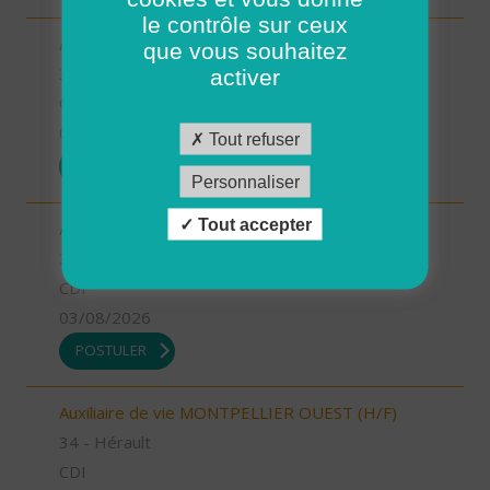
le contrôle sur ceux
Aide à domicile MIMOSAS (H/F)
que vous souhaitez
34 - Hérault
activer
CDD
03/08/2026
Tout refuser
POSTULER
Personnaliser
Tout accepter
Auxiliaire de vie MIMOSAS (H/F)
34 - Hérault
CDI
03/08/2026
POSTULER
Auxiliaire de vie MONTPELLIER OUEST (H/F)
34 - Hérault
CDI