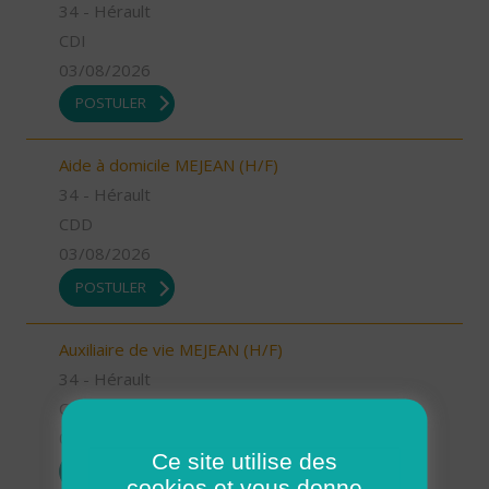
34 - Hérault
CDI
03/08/2026
POSTULER
Aide à domicile MEJEAN (H/F)
34 - Hérault
CDD
03/08/2026
POSTULER
Auxiliaire de vie MEJEAN (H/F)
34 - Hérault
CDI
03/08/2026
Ce site utilise des
POSTULER
cookies et vous donne