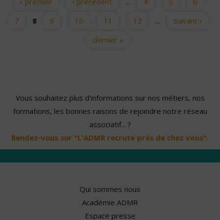
« premier
‹ précédent
…
4
5
6
Pages
7
8
9
10
11
12
…
suivant ›
dernier »
Vous souhaitez plus d'informations sur nos métiers, nos
formations, les bonnes raisons de rejoindre notre réseau
associatif... ?
Rendez-vous sur "L'ADMR recrute près de chez vous".
Qui sommes nous
Académie ADMR
Espace presse