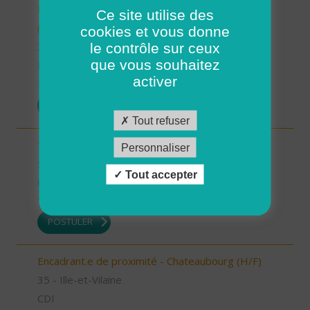
INTERVENANT.E A DOMICILE - VAL COUESNON
Ce site utilise des
(H/F)
cookies et vous donne
le contrôle sur ceux
35 - Ille-et-Vilaine
que vous souhaitez
Possibilité de CDI ou CDD
activer
17/07/2026
POSTULER
Tout refuser
1 Auxiliaire de vie de nuit (H/F)
Personnaliser
56 - Morbihan
Tout accepter
CDI
16/07/2026
POSTULER
Encadrant.e de proximité - Chateaubourg (H/F)
35 - Ille-et-Vilaine
CDI