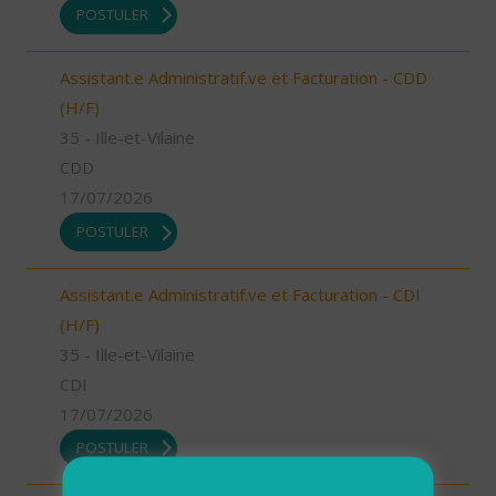
POSTULER
Assistant.e Administratif.ve et Facturation - CDD
(H/F)
35 - Ille-et-Vilaine
CDD
17/07/2026
POSTULER
Assistant.e Administratif.ve et Facturation - CDI
(H/F)
35 - Ille-et-Vilaine
CDI
17/07/2026
POSTULER