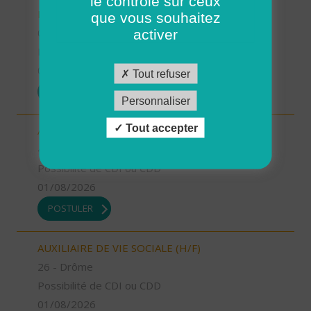
le contrôle sur ceux
FAMILIALE (H/F)
que vous souhaitez
04 - Alpes-de-Haute-Provence
activer
Possibilité de CDI ou CDD
01/08/2026
Tout refuser
POSTULER
Personnaliser
Tout accepter
AIDE A DOMICILE (H/F)
40 - Landes
Possibilité de CDI ou CDD
01/08/2026
POSTULER
AUXILIAIRE DE VIE SOCIALE (H/F)
26 - Drôme
Possibilité de CDI ou CDD
01/08/2026