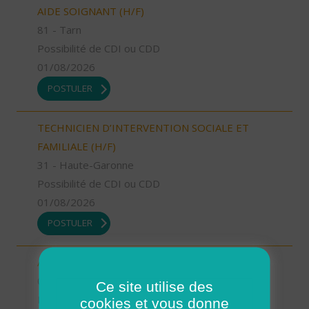
AIDE SOIGNANT (H/F)
81 - Tarn
Possibilité de CDI ou CDD
01/08/2026
POSTULER
TECHNICIEN D’INTERVENTION SOCIALE ET
FAMILIALE (H/F)
31 - Haute-Garonne
Possibilité de CDI ou CDD
01/08/2026
POSTULER
AIDE SOIGNANT (H/F)
04 - Alpes-de-Haute-Provence
Ce site utilise des
Possibilité de CDI ou CDD
cookies et vous donne