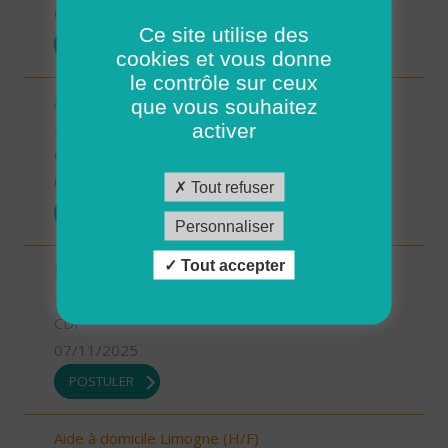
07/11/2025
Ce site utilise des
POSTULER
cookies et vous donne
le contrôle sur ceux
Aide-soignant.e Limogne en Quercy (H/F)
que vous souhaitez
46 - Lot
activer
CDD
07/11/2025
Tout refuser
POSTULER
Personnaliser
Tout accepter
Responsable du développement (H/F)
46 - Lot
CDI
07/11/2025
POSTULER
Aide à domicile Limogne (H/F)