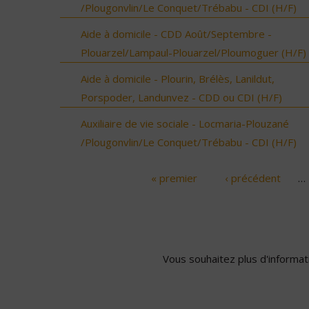
/Plougonvlin/Le Conquet/Trébabu - CDI (H/F)
Aide à domicile - CDD Août/Septembre -
Plouarzel/Lampaul-Plouarzel/Ploumoguer (H/F)
Aide à domicile - Plourin, Brélès, Lanildut,
Porspoder, Landunvez - CDD ou CDI (H/F)
Auxiliaire de vie sociale - Locmaria-Plouzané
/Plougonvlin/Le Conquet/Trébabu - CDI (H/F)
« premier
‹ précédent
…
Pages
Vous souhaitez plus d'informati