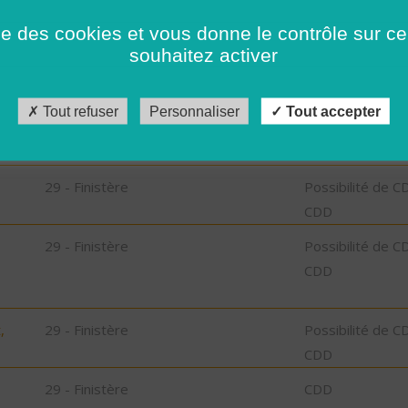
29 - Finistère
CDD
ise des cookies et vous donne le contrôle sur 
bu
souhaitez activer
29 - Finistère
CDD
Tout refuser
Personnaliser
Tout accepter
bu
29 - Finistère
Possibilité de C
CDD
29 - Finistère
Possibilité de C
CDD
,
29 - Finistère
Possibilité de C
CDD
29 - Finistère
CDD