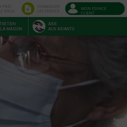
R PRÈS
DEMANDER
MON ESPACE
EZ VOUS
UN SERVICE
CLIENT
TRETIEN
AIDE
 LA MAISON
AUX AIDANTS