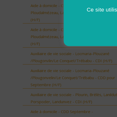
Aide à domicile - CDD Septembre -
Ce site util
Ploudalmézeau, Lampaul-Ploudalmézeau, St Pa
(H/F)
Aide à domicile - CDD Septembre -
Ploudalmézeau, Lampaul-Ploudalmézeau, St Pa
(H/F)
Auxiliaire de vie sociale - Locmaria-Plouzané
/Plougonvlin/Le Conquet/Trébabu - CDI (H/F)
Auxiliaire de vie sociale - Locmaria-Plouzané
/Plougonvelin/Le Conquet/Trébabu - CDD pour
Septembre (H/F)
Auxiliaire de vie sociale - Plourin, Brélès, Lanildut
Porspoder, Landunvez - CDI (H/F)
Aide à domicile - CDD Septembre -