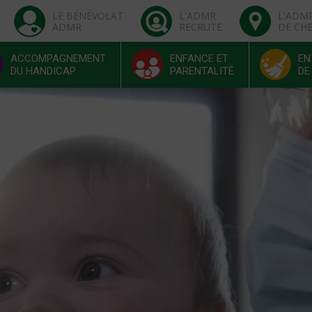
LE BÉNÉVOLAT
L'ADMR
L'ADM
ADMR
RECRUTE
DE CH
ACCOMPAGNEMENT
ENFANCE ET
EN
DU HANDICAP
PARENTALITÉ
DE