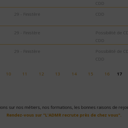
CDD
29 - Finistère
CDD
29 - Finistère
Possibilité de C
CDD
29 - Finistère
Possibilité de C
CDD
10
11
12
13
14
15
16
17
ons sur nos métiers, nos formations, les bonnes raisons de rejoin
Rendez-vous sur "L'ADMR recrute près de chez vous".