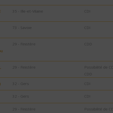
E
35 - Ille-et-Vilaine
CDI
73 - Savoie
CDI
29 - Finistère
CDD
bu
,
29 - Finistère
Possibilité de C
CDD
)
32 - Gers
CDI
32 - Gers
CDI
29 - Finistère
Possibilité de C