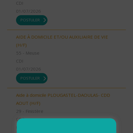
CDI
01/07/2026
POSTULER
AIDE À DOMICILE ET/OU AUXILIAIRE DE VIE
(H/F)
55 - Meuse
CDI
01/07/2026
POSTULER
Aide à domicile PLOUGASTEL-DAOULAS- CDD
AOUT (H/F)
29 - Finistère
CDD
01/07/2026