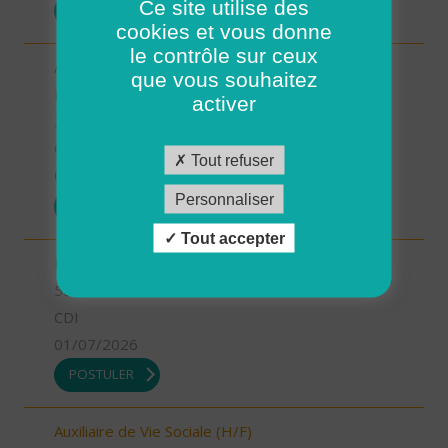
Ce site utilise des
POSTULER
cookies et vous donne
le contrôle sur ceux
Aide-Soignant(e) à Domicile PLOUGASTEL-
que vous souhaitez
DAOULAS CDD 80% (H/F)
activer
29 - Finistère
CDI
Tout refuser
01/07/2026
Personnaliser
POSTULER
Tout accepter
INFIRMIER COORDINATEUR (H/F)
55 - Meuse
CDI
01/07/2026
POSTULER
Auxiliaire de Vie Sociale (H/F)